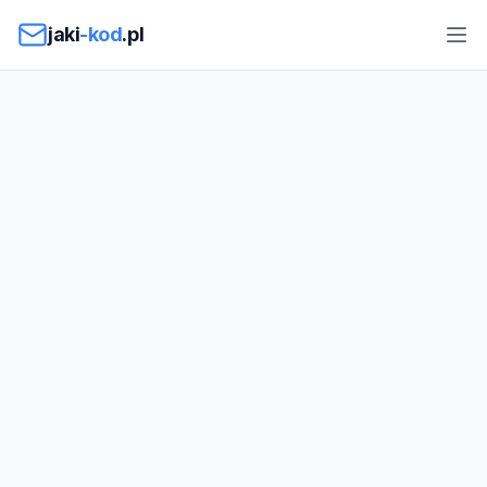
Przejdź do treści
jaki
-kod
.pl