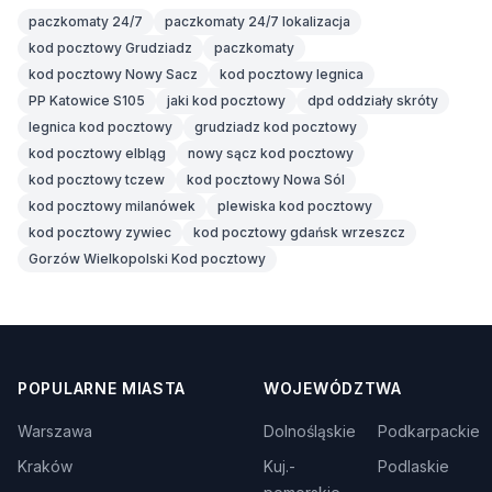
paczkomaty 24/7
paczkomaty 24/7 lokalizacja
kod pocztowy Grudziadz
paczkomaty
kod pocztowy Nowy Sacz
kod pocztowy legnica
PP Katowice S105
jaki kod pocztowy
dpd oddziały skróty
legnica kod pocztowy
grudziadz kod pocztowy
kod pocztowy elbląg
nowy sącz kod pocztowy
kod pocztowy tczew
kod pocztowy Nowa Sól
kod pocztowy milanówek
plewiska kod pocztowy
kod pocztowy zywiec
kod pocztowy gdańsk wrzeszcz
Gorzów Wielkopolski Kod pocztowy
POPULARNE MIASTA
WOJEWÓDZTWA
Warszawa
Dolnośląskie
Podkarpackie
Kraków
Kuj.-
Podlaskie