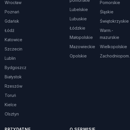
pomorskie
Wrocław
Pomorskie
Lubelskie
Poznań
Śląskie
Lubuskie
Gdańsk
Świętokrzyskie
Łódzkie
Łódź
Warm.-
Małopolskie
mazurskie
Katowice
Mazowieckie
Wielkopolskie
Szczecin
Opolskie
Zachodniopom.
Lublin
Bydgoszcz
Białystok
Rzeszów
Toruń
Kielce
Olsztyn
PRZYDATNE
O SERWISIE