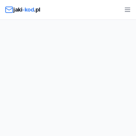
Przejdź do treści
jaki
-kod
.pl