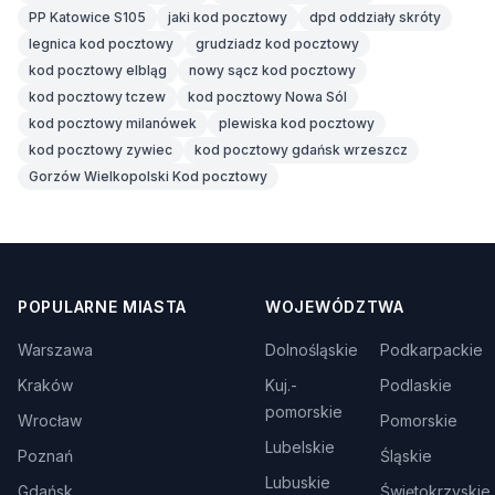
PP Katowice S105
jaki kod pocztowy
dpd oddziały skróty
legnica kod pocztowy
grudziadz kod pocztowy
kod pocztowy elbląg
nowy sącz kod pocztowy
kod pocztowy tczew
kod pocztowy Nowa Sól
kod pocztowy milanówek
plewiska kod pocztowy
kod pocztowy zywiec
kod pocztowy gdańsk wrzeszcz
Gorzów Wielkopolski Kod pocztowy
POPULARNE MIASTA
WOJEWÓDZTWA
Warszawa
Dolnośląskie
Podkarpackie
Kraków
Kuj.-
Podlaskie
pomorskie
Wrocław
Pomorskie
Lubelskie
Poznań
Śląskie
Lubuskie
Gdańsk
Świętokrzyskie