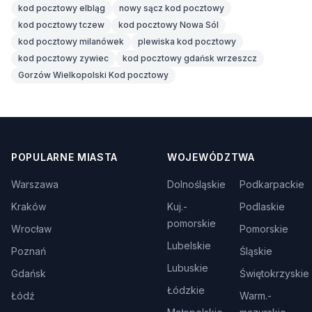
kod pocztowy elbląg
nowy sącz kod pocztowy
kod pocztowy tczew
kod pocztowy Nowa Sól
kod pocztowy milanówek
plewiska kod pocztowy
kod pocztowy zywiec
kod pocztowy gdańsk wrzeszcz
Gorzów Wielkopolski Kod pocztowy
POPULARNE MIASTA
WOJEWÓDZTWA
Warszawa
Dolnośląskie
Podkarpackie
Kraków
Kuj.-
Podlaskie
pomorskie
Wrocław
Pomorskie
Lubelskie
Poznań
Śląskie
Lubuskie
Gdańsk
Świętokrzyskie
Łódzkie
Łódź
Warm.-