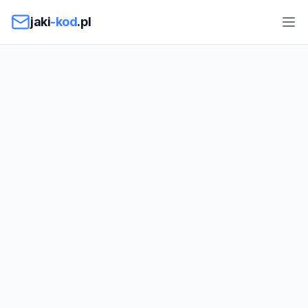
Przejdź do treści
jaki
-kod
.pl