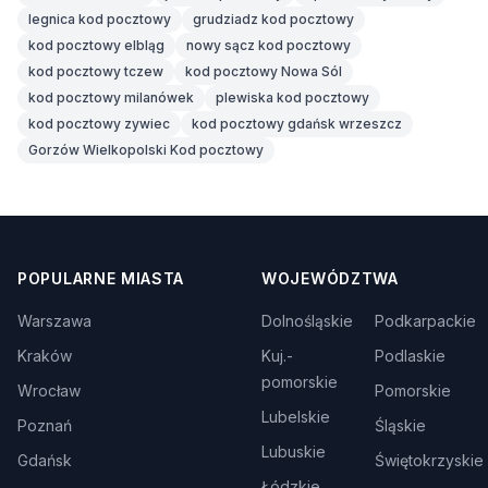
legnica kod pocztowy
grudziadz kod pocztowy
kod pocztowy elbląg
nowy sącz kod pocztowy
kod pocztowy tczew
kod pocztowy Nowa Sól
kod pocztowy milanówek
plewiska kod pocztowy
kod pocztowy zywiec
kod pocztowy gdańsk wrzeszcz
Gorzów Wielkopolski Kod pocztowy
POPULARNE MIASTA
WOJEWÓDZTWA
Warszawa
Dolnośląskie
Podkarpackie
Kraków
Kuj.-
Podlaskie
pomorskie
Wrocław
Pomorskie
Lubelskie
Poznań
Śląskie
Lubuskie
Gdańsk
Świętokrzyskie
Łódzkie