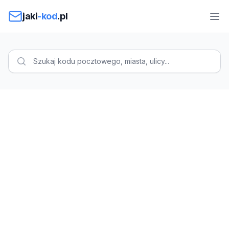
Przejdź do treści
jaki
-kod
.pl