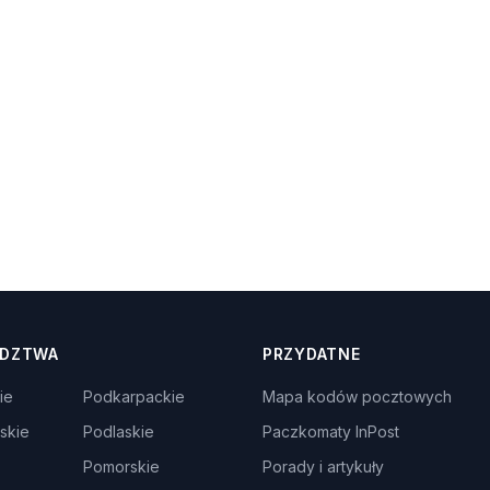
DZTWA
PRZYDATNE
ie
Podkarpackie
Mapa kodów pocztowych
skie
Podlaskie
Paczkomaty InPost
Pomorskie
Porady i artykuły