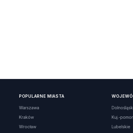
POPULARNE MIASTA
WOJEWÓ
Warszawa
Dolnośląsk
Kraków
Kuj.-pomor
Wrocław
Lubelskie