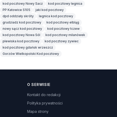
kod pocztowy Nowy Sacz
kod pocztowy legnica
PP Katowice S105
jaki kod pocztowy
dpd oddziały skróty
legnica kod pocztowy
grudziadz kod pocztowy
kod pocztowy elbląg
nowy sącz kod pocztowy
kod pocztowy tczew
kod pocztowy Nowa Sól
kod pocztowy milanówek
plewiska kod pocztowy
kod pocztowy zywiec
kod pocztowy gdańsk wrzeszcz
Gorzów Wielkopolski Kod pocztowy
O SERWISIE
Kontakt do redakcji
Polityka prywatności
Mapa strony