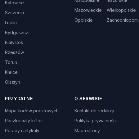
Małopolskie
mazurskie
Katowice
Mazowieckie
Wielkopolskie
Szczecin
Opolskie
Zachodniopom.
Lublin
Bydgoszcz
Białystok
Rzeszów
Toruń
Kielce
Olsztyn
PRZYDATNE
O SERWISIE
Mapa kodów pocztowych
Kontakt do redakcji
Paczkomaty InPost
Polityka prywatności
Porady i artykuły
Mapa strony