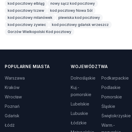
kod pocztowy elbląg
nowy sącz kod pocztowy
kod pocztowy tczew
kod pocztowy Nowa Sól
kod pocztowy milanówek
plewiska kod pocztowy
kod pocztowy zywiec
kod pocztowy gdańsk wrzeszcz
Gorzów Wielkopolski Kod pocztowy
POPULARNE MIASTA
WOJEWÓDZTWA
Warszawa
Dolnośląskie
Podkarpackie
Kraków
Kuj.-
Podlaskie
pomorskie
Wrocław
Pomorskie
Lubelskie
Poznań
Śląskie
Lubuskie
Gdańsk
Świętokrzyskie
Łódzkie
Łódź
Warm.-