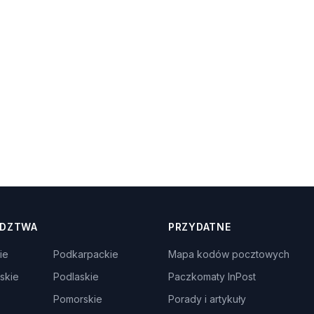
DZTWA
PRZYDATNE
ie
Podkarpackie
Mapa kodów pocztowych
skie
Podlaskie
Paczkomaty InPost
Pomorskie
Porady i artykuły