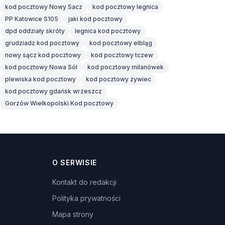
kod pocztowy Nowy Sacz
kod pocztowy legnica
PP Katowice S105
jaki kod pocztowy
dpd oddziały skróty
legnica kod pocztowy
grudziadz kod pocztowy
kod pocztowy elbląg
nowy sącz kod pocztowy
kod pocztowy tczew
kod pocztowy Nowa Sól
kod pocztowy milanówek
plewiska kod pocztowy
kod pocztowy zywiec
kod pocztowy gdańsk wrzeszcz
Gorzów Wielkopolski Kod pocztowy
O SERWISIE
Kontakt do redakcji
Polityka prywatności
Mapa strony