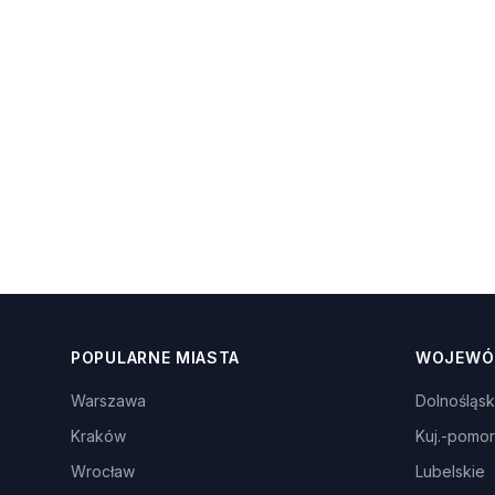
POPULARNE MIASTA
WOJEWÓ
Warszawa
Dolnośląsk
Kraków
Kuj.-pomor
Wrocław
Lubelskie