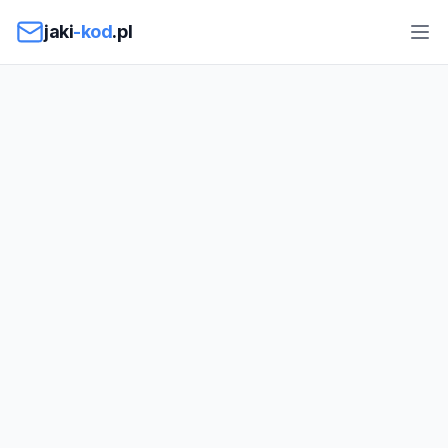
Przejdź do treści
jaki
-kod
.pl