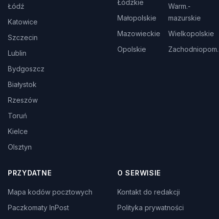
Łódzkie
Łódź
Warm.-
Małopolskie
mazurskie
Katowice
Mazowieckie
Wielkopolskie
Szczecin
Opolskie
Zachodniopom.
Lublin
Bydgoszcz
Białystok
Rzeszów
Toruń
Kielce
Olsztyn
PRZYDATNE
O SERWISIE
Mapa kodów pocztowych
Kontakt do redakcji
Paczkomaty InPost
Polityka prywatności