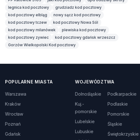
legnica kod pocztowy
grudziadz kod pocztowy
kod pocztowy elbląg
nowy sącz kod pocztowy
kod pocztowy tczew
kod pocztowy Nowa Sól
kod pocztowy milanówek
plewiska kod pocztowy
kod pocztowy zywiec
kod pocztowy gdańsk wrzeszcz
Gorzów Wielkopolski Kod pocztowy
POPULARNE MIASTA
WOJEWÓDZTWA
Warszawa
Dolnośląskie
Podkarpackie
Kraków
Kuj.-
Podlaskie
pomorskie
Wrocław
Pomorskie
Lubelskie
Poznań
Śląskie
Lubuskie
Gdańsk
Świętokrzyskie