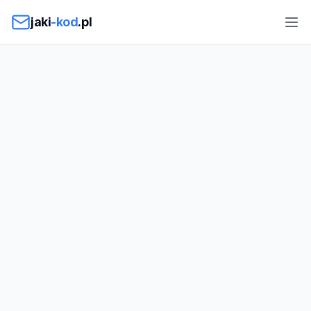
Przejdź do treści
jaki
-kod
.pl