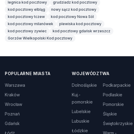
legnica kod pocztowy
grudziadz kod pocztowy
kod pocztowy elbląg
nowy sącz kod pocztowy
kod pocztowy tczew
kod pocztowy Nowa Sól
kod pocztowy milanówek
plewiska kod pocztowy
kod pocztowy zywiec
kod pocztowy gdańsk wrzeszcz
Gorzów Wielkopolski Kod pocztowy
POPULARNE MIASTA
WOJEWÓDZTWA
Warszawa
Dolnośląskie
Podkarpackie
Kraków
Kuj.-
Podlaskie
pomorskie
Wrocław
Pomorskie
Lubelskie
Poznań
Śląskie
Lubuskie
Gdańsk
Świętokrzyskie
Łódzkie
Łódź
Warm.-