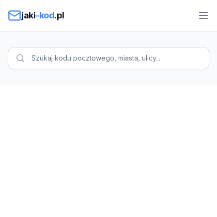
Przejdź do treści
jaki
-kod
.pl