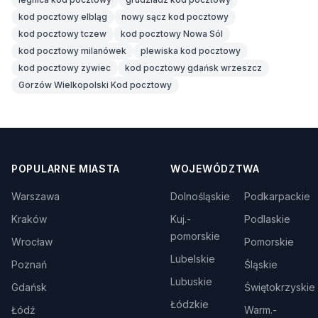
kod pocztowy elbląg
nowy sącz kod pocztowy
kod pocztowy tczew
kod pocztowy Nowa Sól
kod pocztowy milanówek
plewiska kod pocztowy
kod pocztowy zywiec
kod pocztowy gdańsk wrzeszcz
Gorzów Wielkopolski Kod pocztowy
POPULARNE MIASTA
WOJEWÓDZTWA
Warszawa
Dolnośląskie
Podkarpackie
Kraków
Kuj.-
Podlaskie
pomorskie
Wrocław
Pomorskie
Lubelskie
Poznań
Śląskie
Lubuskie
Gdańsk
Świętokrzyskie
Łódzkie
Łódź
Warm.-