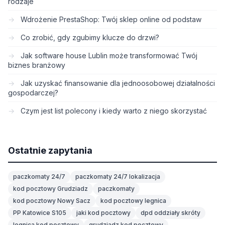
rodzaje
Wdrożenie PrestaShop: Twój sklep online od podstaw
Co zrobić, gdy zgubimy klucze do drzwi?
Jak software house Lublin może transformować Twój
biznes branżowy
Jak uzyskać finansowanie dla jednoosobowej działalności
gospodarczej?
Czym jest list polecony i kiedy warto z niego skorzystać
Ostatnie zapytania
paczkomaty 24/7
paczkomaty 24/7 lokalizacja
kod pocztowy Grudziadz
paczkomaty
kod pocztowy Nowy Sacz
kod pocztowy legnica
PP Katowice S105
jaki kod pocztowy
dpd oddziały skróty
legnica kod pocztowy
grudziadz kod pocztowy