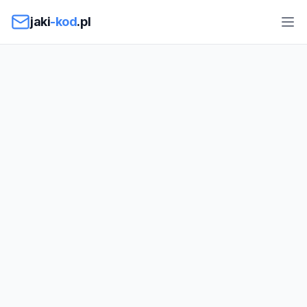
Przejdź do treści
jaki
-kod
.pl