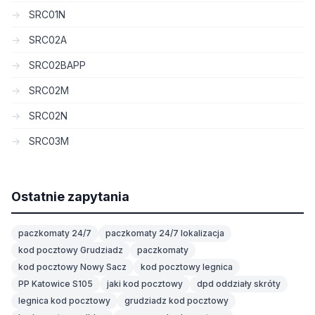
SRC01N
SRC02A
SRC02BAPP
SRC02M
SRC02N
SRC03M
Ostatnie zapytania
paczkomaty 24/7
paczkomaty 24/7 lokalizacja
kod pocztowy Grudziadz
paczkomaty
kod pocztowy Nowy Sacz
kod pocztowy legnica
PP Katowice S105
jaki kod pocztowy
dpd oddziały skróty
legnica kod pocztowy
grudziadz kod pocztowy