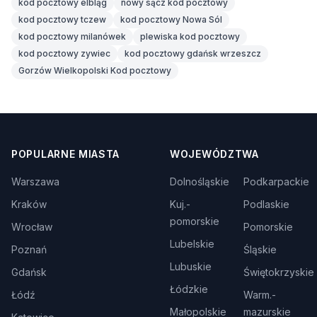
kod pocztowy elbląg
nowy sącz kod pocztowy
kod pocztowy tczew
kod pocztowy Nowa Sól
kod pocztowy milanówek
plewiska kod pocztowy
kod pocztowy zywiec
kod pocztowy gdańsk wrzeszcz
Gorzów Wielkopolski Kod pocztowy
POPULARNE MIASTA
WOJEWÓDZTWA
Warszawa
Dolnośląskie
Podkarpackie
Kraków
Kuj.-
Podlaskie
pomorskie
Wrocław
Pomorskie
Lubelskie
Poznań
Śląskie
Lubuskie
Gdańsk
Świętokrzyskie
Łódzkie
Łódź
Warm.-
Małopolskie
mazurskie