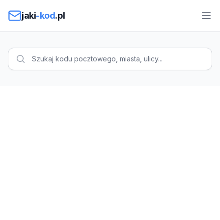
Przejdź do treści
jaki
-kod
.pl