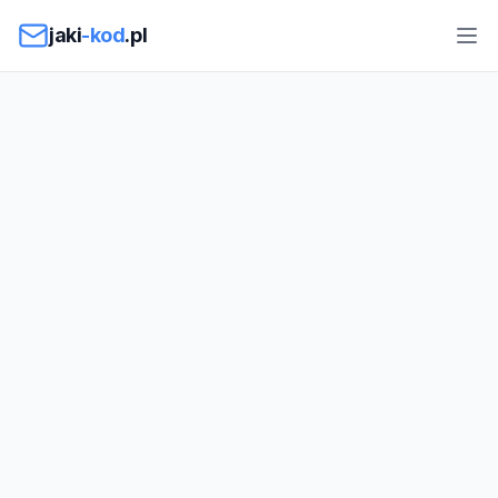
Przejdź do treści
jaki
-kod
.pl