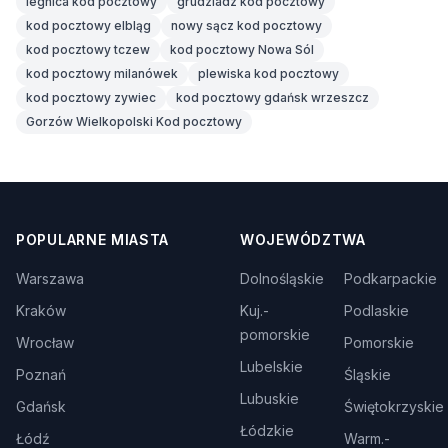
legnica kod pocztowy
grudziadz kod pocztowy
kod pocztowy elbląg
nowy sącz kod pocztowy
kod pocztowy tczew
kod pocztowy Nowa Sól
kod pocztowy milanówek
plewiska kod pocztowy
kod pocztowy zywiec
kod pocztowy gdańsk wrzeszcz
Gorzów Wielkopolski Kod pocztowy
POPULARNE MIASTA
WOJEWÓDZTWA
Warszawa
Dolnośląskie
Podkarpackie
Kraków
Kuj.-
Podlaskie
pomorskie
Wrocław
Pomorskie
Lubelskie
Poznań
Śląskie
Lubuskie
Gdańsk
Świętokrzyskie
Łódzkie
Łódź
Warm.-