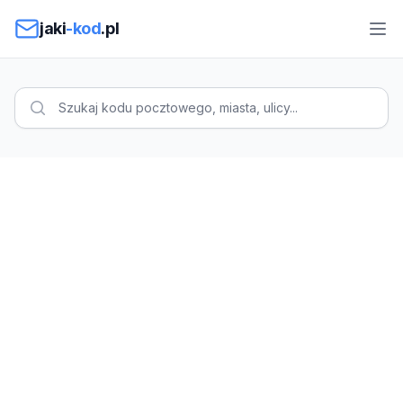
Przejdź do treści
jaki
-kod
.pl