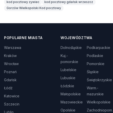
kod pocztowy zywiec
kod pocztowy gdańsk wrzeszcz
Gorzów Wielkopolski Kod pocztowy
POPULARNE MIASTA
WOJEWÓDZTWA
Warszawa
Dolnośląskie
Podkarpackie
Kraków
Kuj.-
Podlaskie
pomorskie
Wrocław
Pomorskie
Lubelskie
Poznań
Śląskie
Lubuskie
Gdańsk
Świętokrzyskie
Łódzkie
Łódź
Warm.-
Małopolskie
mazurskie
Katowice
Mazowieckie
Wielkopolskie
Szczecin
Opolskie
Zachodniopom.
Lublin