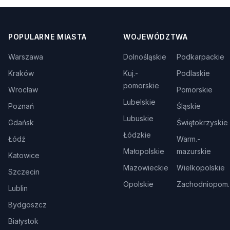
POPULARNE MIASTA
WOJEWÓDZTWA
Warszawa
Dolnośląskie
Podkarpackie
Kraków
Kuj.-
Podlaskie
pomorskie
Wrocław
Pomorskie
Lubelskie
Poznań
Śląskie
Lubuskie
Gdańsk
Świętokrzyskie
Łódzkie
Łódź
Warm.-
Małopolskie
mazurskie
Katowice
Mazowieckie
Wielkopolskie
Szczecin
Opolskie
Zachodniopom.
Lublin
Bydgoszcz
Białystok