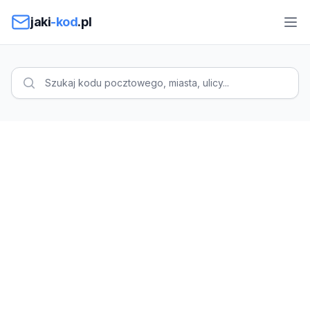
Przejdź do treści
jaki
-kod
.pl