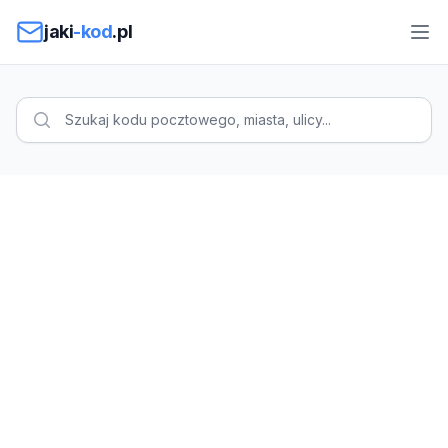
Przejdź do treści
jaki
-kod
.pl