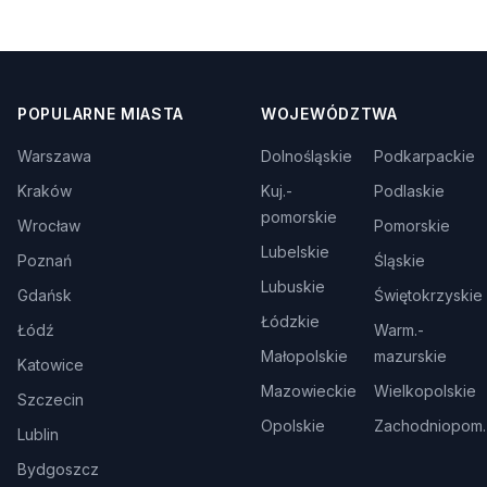
POPULARNE MIASTA
WOJEWÓDZTWA
Warszawa
Dolnośląskie
Podkarpackie
Kraków
Kuj.-
Podlaskie
pomorskie
Wrocław
Pomorskie
Lubelskie
Poznań
Śląskie
Lubuskie
Gdańsk
Świętokrzyskie
Łódzkie
Łódź
Warm.-
Małopolskie
mazurskie
Katowice
Mazowieckie
Wielkopolskie
Szczecin
Opolskie
Zachodniopom.
Lublin
Bydgoszcz