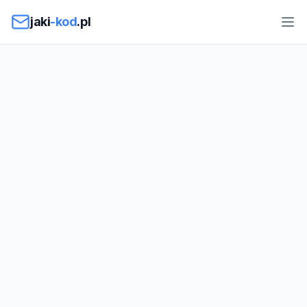
Przejdź do treści
jaki
-kod
.pl