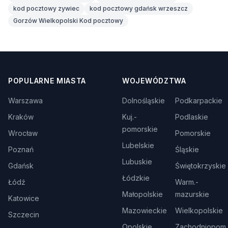
kod pocztowy zywiec
kod pocztowy gdańsk wrzeszcz
Gorzów Wielkopolski Kod pocztowy
POPULARNE MIASTA
WOJEWÓDZTWA
Warszawa
Dolnośląskie
Podkarpackie
Kraków
Kuj.-
Podlaskie
pomorskie
Wrocław
Pomorskie
Lubelskie
Poznań
Śląskie
Lubuskie
Gdańsk
Świętokrzyskie
Łódzkie
Łódź
Warm.-
Małopolskie
mazurskie
Katowice
Mazowieckie
Wielkopolskie
Szczecin
Opolskie
Zachodniopom.