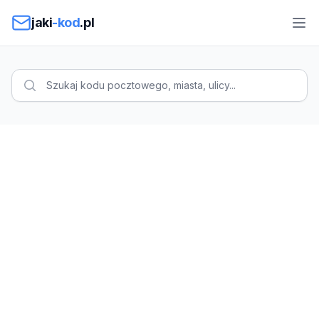
Przejdź do treści
jaki
-kod
.pl