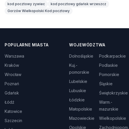
kod pocztowy zywiec
kod pocztowy gdańsk wrzeszcz
Gorzów Wielkopolski Kod pocztowy
POPULARNE MIASTA
WOJEWÓDZTWA
Warszawa
Dolnośląskie
Podkarpackie
Kraków
Kuj.-
Podlaskie
pomorskie
Wrocław
Pomorskie
Lubelskie
Poznań
Śląskie
Lubuskie
Gdańsk
Świętokrzyskie
Łódzkie
Łódź
Warm.-
Małopolskie
mazurskie
Katowice
Mazowieckie
Wielkopolskie
Szczecin
Opolskie
Zachodniopom.