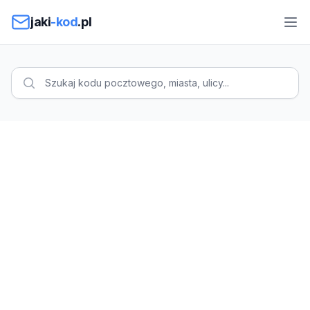
Przejdź do treści
jaki
-kod
.pl