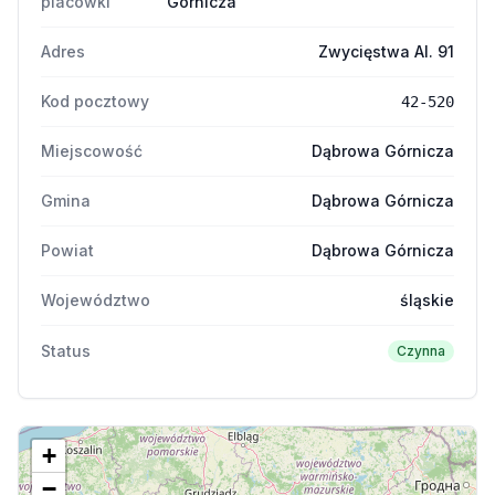
placówki
Górnicza
Adres
Zwycięstwa Al. 91
Kod pocztowy
42-520
Miejscowość
Dąbrowa Górnicza
Gmina
Dąbrowa Górnicza
Powiat
Dąbrowa Górnicza
Województwo
śląskie
Status
Czynna
+
−