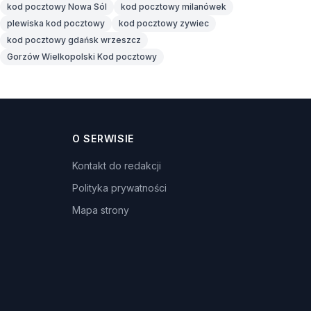
kod pocztowy Nowa Sól
kod pocztowy milanówek
plewiska kod pocztowy
kod pocztowy zywiec
kod pocztowy gdańsk wrzeszcz
Gorzów Wielkopolski Kod pocztowy
O SERWISIE
Kontakt do redakcji
Polityka prywatności
Mapa strony