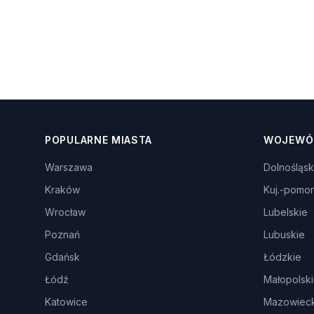
POPULARNE MIASTA
WOJEWÓ
Warszawa
Dolnośląsk
Kraków
Kuj.-pomor
Wrocław
Lubelskie
Poznań
Lubuskie
Gdańsk
Łódzkie
Łódź
Małopolsk
Katowice
Mazowieck