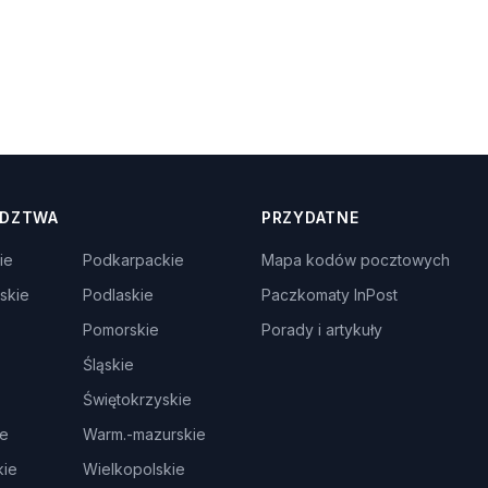
DZTWA
PRZYDATNE
ie
Podkarpackie
Mapa kodów pocztowych
skie
Podlaskie
Paczkomaty InPost
Pomorskie
Porady i artykuły
Śląskie
Świętokrzyskie
ie
Warm.-mazurskie
ie
Wielkopolskie