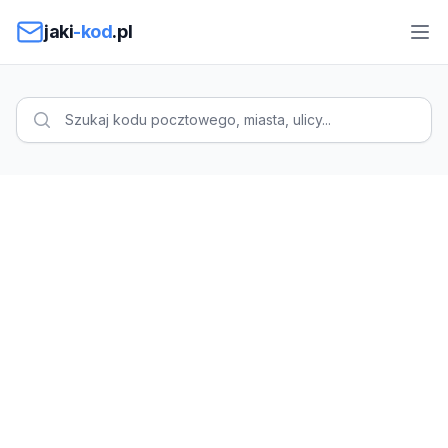
Przejdź do treści
jaki
-kod
.pl