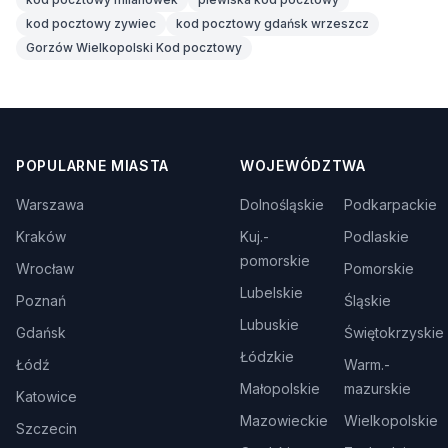
kod pocztowy zywiec
kod pocztowy gdańsk wrzeszcz
Gorzów Wielkopolski Kod pocztowy
POPULARNE MIASTA
WOJEWÓDZTWA
Warszawa
Dolnośląskie
Podkarpackie
Kraków
Kuj.-
Podlaskie
pomorskie
Wrocław
Pomorskie
Lubelskie
Poznań
Śląskie
Lubuskie
Gdańsk
Świętokrzyskie
Łódzkie
Łódź
Warm.-
Małopolskie
mazurskie
Katowice
Mazowieckie
Wielkopolskie
Szczecin