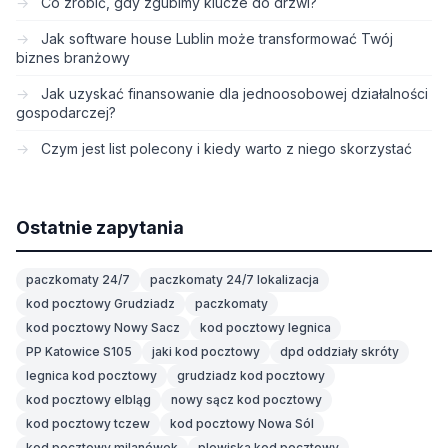
Co zrobić, gdy zgubimy klucze do drzwi?
Jak software house Lublin może transformować Twój
biznes branżowy
Jak uzyskać finansowanie dla jednoosobowej działalności
gospodarczej?
Czym jest list polecony i kiedy warto z niego skorzystać
Ostatnie zapytania
paczkomaty 24/7
paczkomaty 24/7 lokalizacja
kod pocztowy Grudziadz
paczkomaty
kod pocztowy Nowy Sacz
kod pocztowy legnica
PP Katowice S105
jaki kod pocztowy
dpd oddziały skróty
legnica kod pocztowy
grudziadz kod pocztowy
kod pocztowy elbląg
nowy sącz kod pocztowy
kod pocztowy tczew
kod pocztowy Nowa Sól
kod pocztowy milanówek
plewiska kod pocztowy