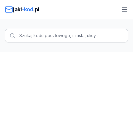
Przejdź do treści
jaki
-kod
.pl