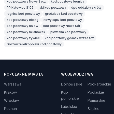
kod pocztowy Nowy Sacz
kod pocztowy legnica
PP Katowice S105
jaki kod pocztowy
dpd oddziały skróty
legnica kod pocztowy
grudziadz kod pocztowy
kod pocztowy elbląg
nowy sącz kod pocztowy
kod pocztowy tczew
kod pocztowy Nowa Sól
kod pocztowy milanówek
plewiska kod pocztowy
kod pocztowy zywiec
kod pocztowy gdańsk wrzeszcz
Gorzów Wielkopolski Kod pocztowy
POPULARNE MIASTA
WOJEWÓDZTWA
Warszawa
Dolnośląskie
Podkarpackie
Kraków
Kuj.-
Podlaskie
pomorskie
Wrocław
Pomorskie
Lubelskie
Poznań
Śląskie