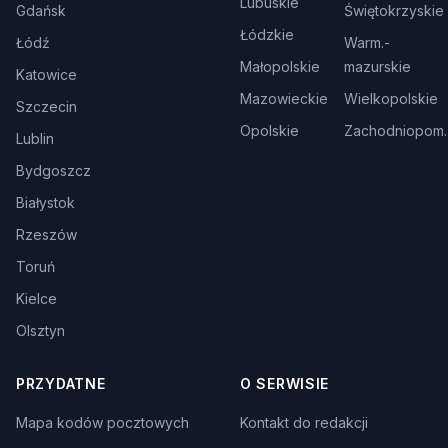
Lubuskie
Gdańsk
Świętokrzyskie
Łódzkie
Łódź
Warm.-
Małopolskie
mazurskie
Katowice
Mazowieckie
Wielkopolskie
Szczecin
Opolskie
Zachodniopom.
Lublin
Bydgoszcz
Białystok
Rzeszów
Toruń
Kielce
Olsztyn
PRZYDATNE
O SERWISIE
Mapa kodów pocztowych
Kontakt do redakcji