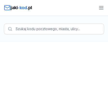
Przejdź do treści
jaki
-kod
.pl