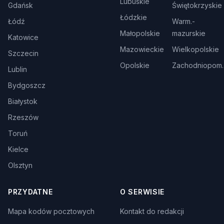
Lubuskie
Gdańsk
Świętokrzyskie
Łódzkie
Łódź
Warm.-
Małopolskie
mazurskie
Katowice
Mazowieckie
Wielkopolskie
Szczecin
Opolskie
Zachodniopom.
Lublin
Bydgoszcz
Białystok
Rzeszów
Toruń
Kielce
Olsztyn
PRZYDATNE
O SERWISIE
Mapa kodów pocztowych
Kontakt do redakcji