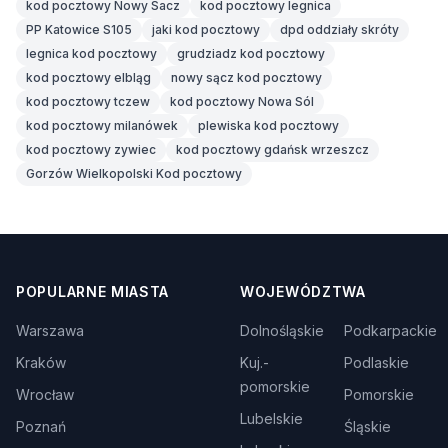
kod pocztowy Nowy Sacz
kod pocztowy legnica
PP Katowice S105
jaki kod pocztowy
dpd oddziały skróty
legnica kod pocztowy
grudziadz kod pocztowy
kod pocztowy elbląg
nowy sącz kod pocztowy
kod pocztowy tczew
kod pocztowy Nowa Sól
kod pocztowy milanówek
plewiska kod pocztowy
kod pocztowy zywiec
kod pocztowy gdańsk wrzeszcz
Gorzów Wielkopolski Kod pocztowy
POPULARNE MIASTA
WOJEWÓDZTWA
Warszawa
Dolnośląskie
Podkarpackie
Kraków
Kuj.-
Podlaskie
pomorskie
Wrocław
Pomorskie
Lubelskie
Poznań
Śląskie