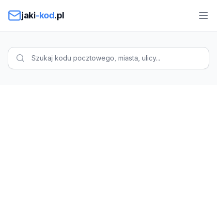
Przejdź do treści
jaki
-kod
.pl