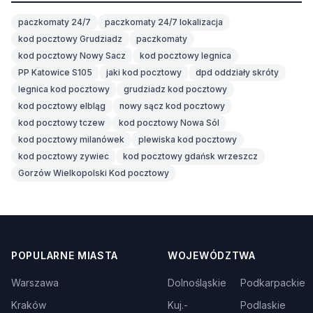
paczkomaty 24/7
paczkomaty 24/7 lokalizacja
kod pocztowy Grudziadz
paczkomaty
kod pocztowy Nowy Sacz
kod pocztowy legnica
PP Katowice S105
jaki kod pocztowy
dpd oddziały skróty
legnica kod pocztowy
grudziadz kod pocztowy
kod pocztowy elbląg
nowy sącz kod pocztowy
kod pocztowy tczew
kod pocztowy Nowa Sól
kod pocztowy milanówek
plewiska kod pocztowy
kod pocztowy zywiec
kod pocztowy gdańsk wrzeszcz
Gorzów Wielkopolski Kod pocztowy
POPULARNE MIASTA
WOJEWÓDZTWA
Warszawa
Dolnośląskie
Podkarpackie
Kraków
Kuj.-
Podlaskie