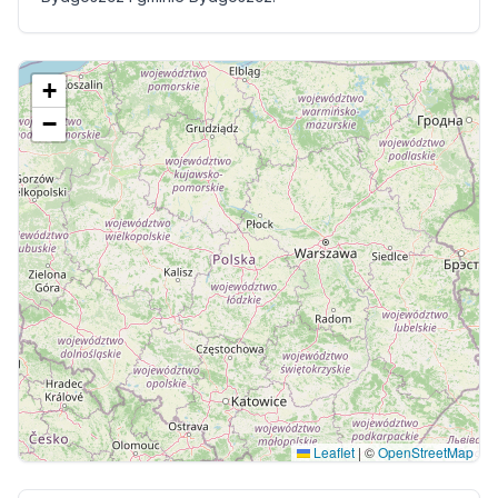
+
−
Leaflet
|
©
OpenStreetMap