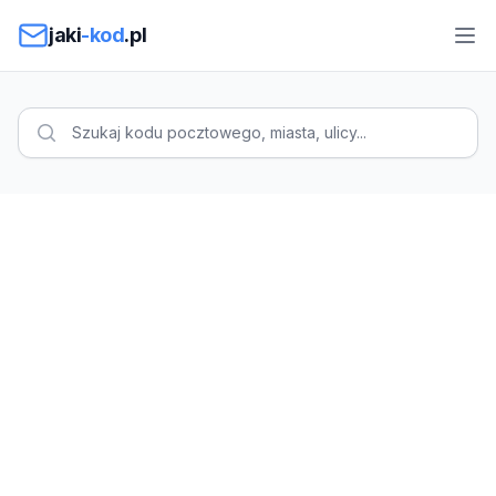
Przejdź do treści
jaki
-kod
.pl