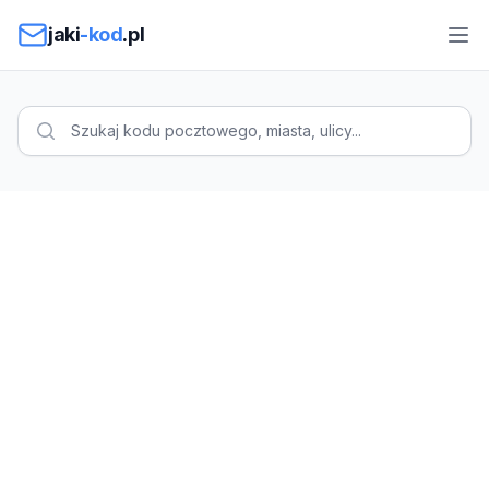
Przejdź do treści
jaki
-kod
.pl