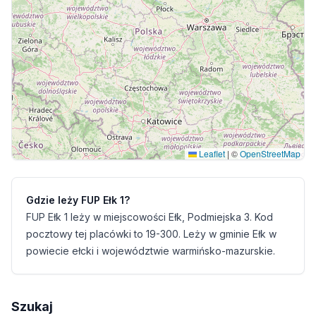
Leaflet
|
©
OpenStreetMap
Gdzie leży FUP Ełk 1?
FUP Ełk 1 leży w miejscowości Ełk, Podmiejska 3. Kod
pocztowy tej placówki to 19-300. Leży w gminie Ełk w
powiecie ełcki i województwie warmińsko-mazurskie.
Szukaj