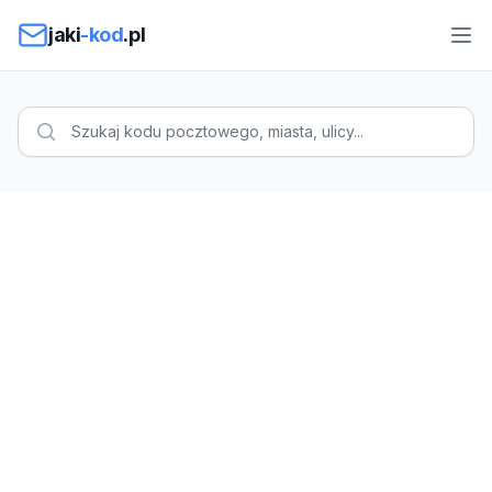
Przejdź do treści
jaki
-kod
.pl