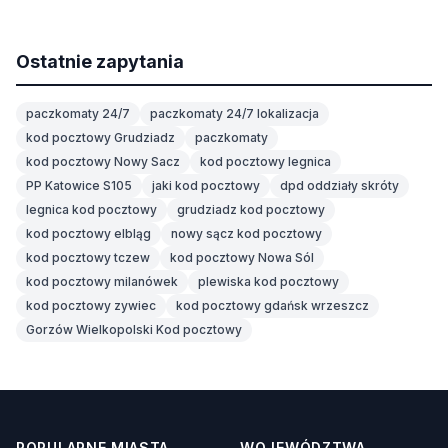
Ostatnie zapytania
paczkomaty 24/7
paczkomaty 24/7 lokalizacja
kod pocztowy Grudziadz
paczkomaty
kod pocztowy Nowy Sacz
kod pocztowy legnica
PP Katowice S105
jaki kod pocztowy
dpd oddziały skróty
legnica kod pocztowy
grudziadz kod pocztowy
kod pocztowy elbląg
nowy sącz kod pocztowy
kod pocztowy tczew
kod pocztowy Nowa Sól
kod pocztowy milanówek
plewiska kod pocztowy
kod pocztowy zywiec
kod pocztowy gdańsk wrzeszcz
Gorzów Wielkopolski Kod pocztowy
POPULARNE MIASTA
WOJEWÓDZTWA