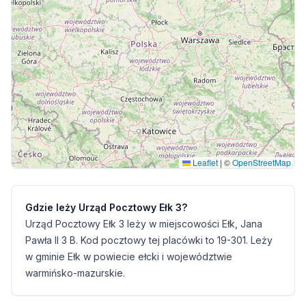
Leaflet
|
©
OpenStreetMap
Gdzie leży Urząd Pocztowy Ełk 3?
Urząd Pocztowy Ełk 3 leży w miejscowości Ełk, Jana
Pawła II 3 B. Kod pocztowy tej placówki to 19-301. Leży
w gminie Ełk w powiecie ełcki i województwie
warmińsko-mazurskie.