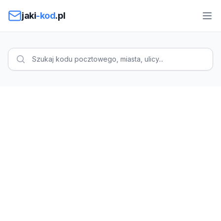
Przejdź do treści
jaki
-kod
.pl