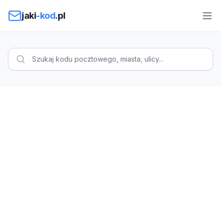
Przejdź do treści
jaki
-kod
.pl