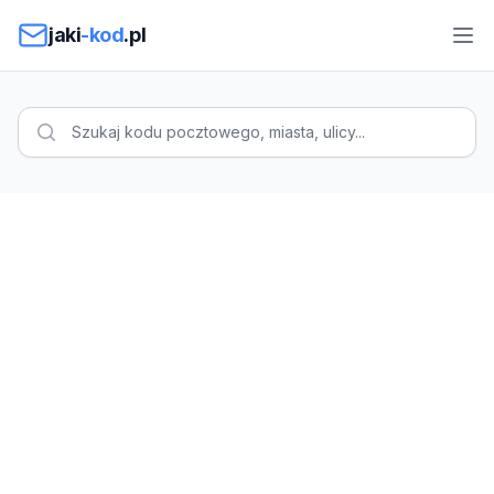
Przejdź do treści
jaki
-kod
.pl