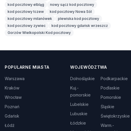
kod pocztowy elbląg
nowy sącz kod pocztowy
kod pocztowy tczew
kod pocztowy Nowa Sól
kod pocztowy milanówek
plewiska kod pocztowy
kod pocztowy zywiec
kod pocztowy gdańsk wrzeszcz
Gorzów Wielkopolski Kod pocztowy
POPULARNE MIASTA
WOJEWÓDZTWA
Warszawa
Dolnośląskie
Podkarpackie
Kraków
Kuj.-
Podlaskie
pomorskie
Wrocław
Pomorskie
Lubelskie
Poznań
Śląskie
Lubuskie
Gdańsk
Świętokrzyskie
Łódzkie
Łódź
Warm.-