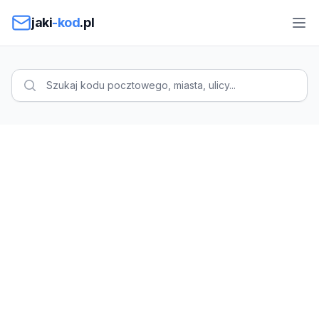
Przejdź do treści
jaki
-kod
.pl