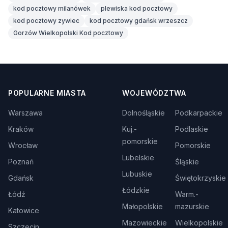
kod pocztowy milanówek
plewiska kod pocztowy
kod pocztowy zywiec
kod pocztowy gdańsk wrzeszcz
Gorzów Wielkopolski Kod pocztowy
POPULARNE MIASTA
WOJEWÓDZTWA
Warszawa
Dolnośląskie
Podkarpackie
Kraków
Kuj.-
Podlaskie
pomorskie
Wrocław
Pomorskie
Lubelskie
Poznań
Śląskie
Lubuskie
Gdańsk
Świętokrzyskie
Łódzkie
Łódź
Warm.-
Małopolskie
mazurskie
Katowice
Mazowieckie
Wielkopolskie
Szczecin