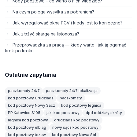
Kody pocztowe – co warto o nich wiedzieć?
Na czym polega wysyłka za pobraniem?
Jak wyregulować okna PCV i kiedy jest to konieczne?
Jak złożyć skargę na listonosza?
Przeprowadzka za pracą — kiedy warto i jak ją ogarnąć
krok po kroku
Ostatnie zapytania
paczkomaty 24/7
paczkomaty 24/7 lokalizacja
kod pocztowy Grudziadz
paczkomaty
kod pocztowy Nowy Sacz
kod pocztowy legnica
PP Katowice S105
jaki kod pocztowy
dpd oddziały skróty
legnica kod pocztowy
grudziadz kod pocztowy
kod pocztowy elbląg
nowy sącz kod pocztowy
kod pocztowy tczew
kod pocztowy Nowa Sól