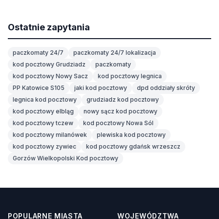
Ostatnie zapytania
paczkomaty 24/7
paczkomaty 24/7 lokalizacja
kod pocztowy Grudziadz
paczkomaty
kod pocztowy Nowy Sacz
kod pocztowy legnica
PP Katowice S105
jaki kod pocztowy
dpd oddziały skróty
legnica kod pocztowy
grudziadz kod pocztowy
kod pocztowy elbląg
nowy sącz kod pocztowy
kod pocztowy tczew
kod pocztowy Nowa Sól
kod pocztowy milanówek
plewiska kod pocztowy
kod pocztowy zywiec
kod pocztowy gdańsk wrzeszcz
Gorzów Wielkopolski Kod pocztowy
POPULARNE MIASTA
WOJEWÓDZTWA