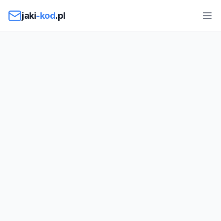
Przejdź do treści
jaki
-kod
.pl