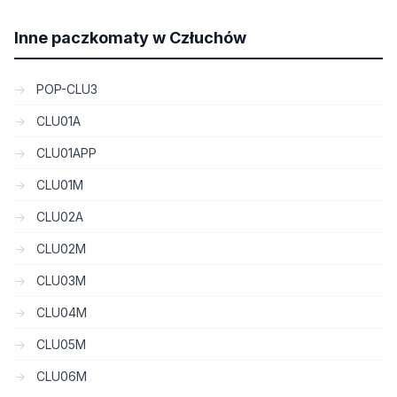
Inne paczkomaty w Człuchów
POP-CLU3
CLU01A
CLU01APP
CLU01M
CLU02A
CLU02M
CLU03M
CLU04M
CLU05M
CLU06M