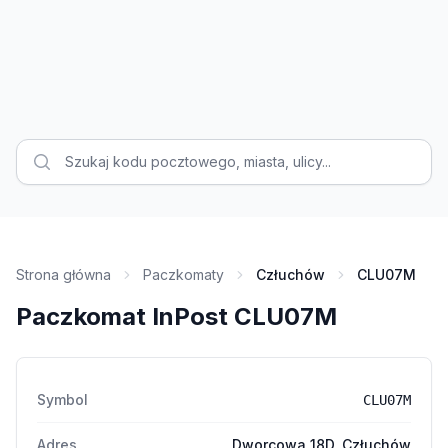
Strona główna
Paczkomaty
Człuchów
CLU07M
Paczkomat InPost CLU07M
Symbol
CLU07M
Adres
Dworcowa 18D, Człuchów