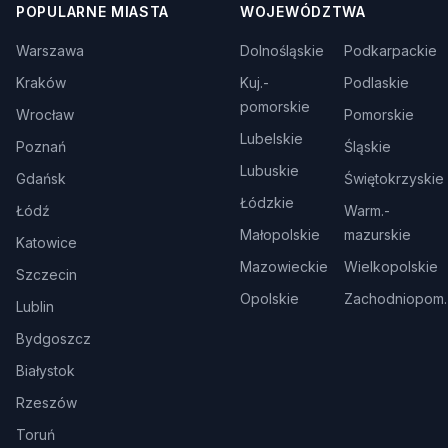
POPULARNE MIASTA
WOJEWÓDZTWA
Warszawa
Dolnośląskie
Podkarpackie
Kraków
Kuj.-
Podlaskie
pomorskie
Wrocław
Pomorskie
Lubelskie
Poznań
Śląskie
Lubuskie
Gdańsk
Świętokrzyskie
Łódzkie
Łódź
Warm.-
Małopolskie
mazurskie
Katowice
Mazowieckie
Wielkopolskie
Szczecin
Opolskie
Zachodniopom.
Lublin
Bydgoszcz
Białystok
Rzeszów
Toruń