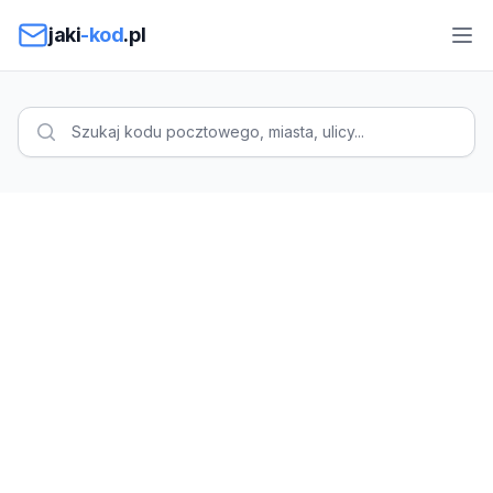
Przejdź do treści
jaki
-kod
.pl