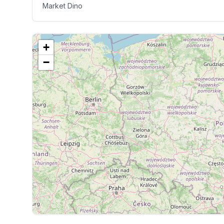
Market Dino
+
−