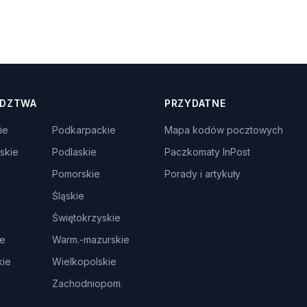
DZTWA
PRZYDATNE
ie
Podkarpackie
Mapa kodów pocztowych
skie
Podlaskie
Paczkomaty InPost
Pomorskie
Porady i artykuły
Śląskie
Świętokrzyskie
ie
Warm.-mazurskie
ie
Wielkopolskie
Zachodniopom.