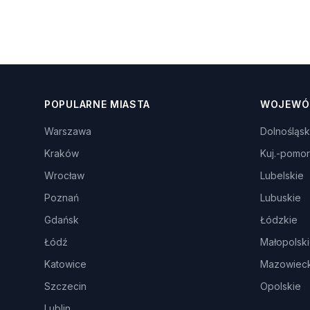
POPULARNE MIASTA
WOJEWÓ
Warszawa
Dolnośląsk
Kraków
Kuj.-pomor
Wrocław
Lubelskie
Poznań
Lubuskie
Gdańsk
Łódzkie
Łódź
Małopolsk
Katowice
Mazowieck
Szczecin
Opolskie
Lublin