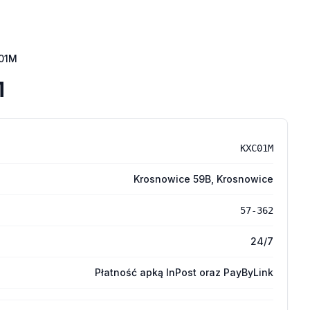
01M
M
KXC01M
Krosnowice 59B, Krosnowice
57-362
24/7
Płatność apką InPost oraz PayByLink