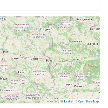
Leaflet
|
©
OpenStreetMap