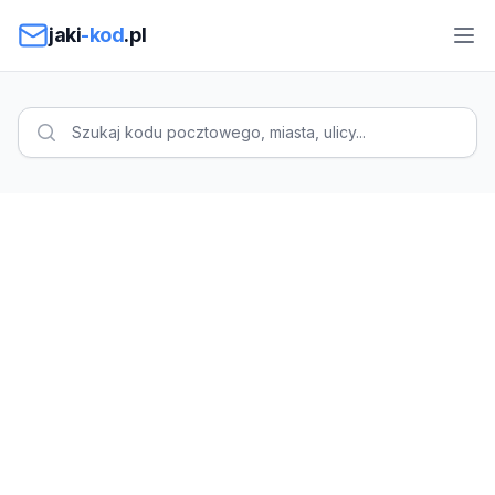
Przejdź do treści
jaki
-kod
.pl