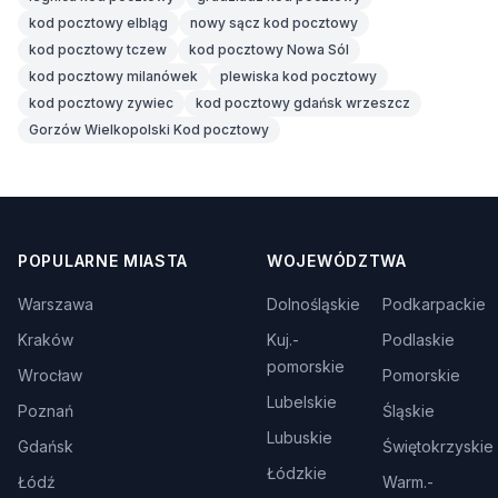
kod pocztowy elbląg
nowy sącz kod pocztowy
kod pocztowy tczew
kod pocztowy Nowa Sól
kod pocztowy milanówek
plewiska kod pocztowy
kod pocztowy zywiec
kod pocztowy gdańsk wrzeszcz
Gorzów Wielkopolski Kod pocztowy
POPULARNE MIASTA
WOJEWÓDZTWA
Warszawa
Dolnośląskie
Podkarpackie
Kraków
Kuj.-
Podlaskie
pomorskie
Wrocław
Pomorskie
Lubelskie
Poznań
Śląskie
Lubuskie
Gdańsk
Świętokrzyskie
Łódzkie
Łódź
Warm.-