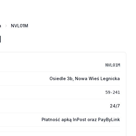
a
NVL01M
M
NVL01M
Osiedle 3b, Nowa Wieś Legnicka
59-241
24/7
Płatność apką InPost oraz PayByLink