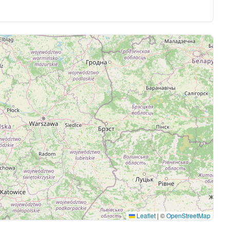
Leaflet
|
©
OpenStreetMap