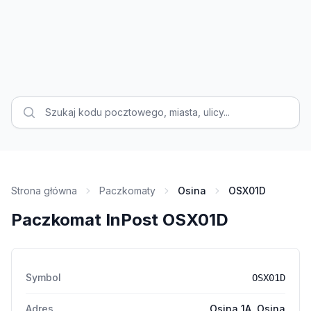
Strona główna
Paczkomaty
Osina
OSX01D
Paczkomat InPost OSX01D
Symbol
OSX01D
Adres
Osina 1A, Osina