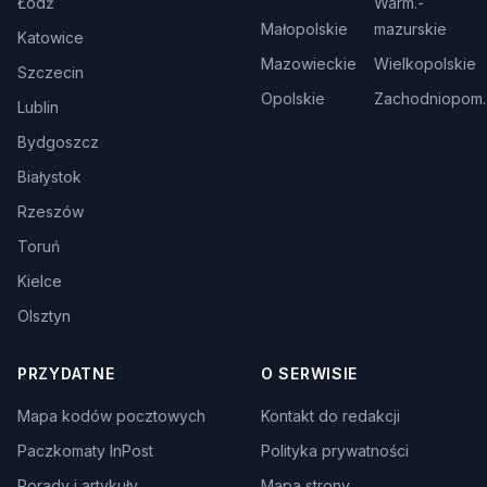
Łódź
Warm.-
Małopolskie
mazurskie
Katowice
Mazowieckie
Wielkopolskie
Szczecin
Opolskie
Zachodniopom.
Lublin
Bydgoszcz
Białystok
Rzeszów
Toruń
Kielce
Olsztyn
PRZYDATNE
O SERWISIE
Mapa kodów pocztowych
Kontakt do redakcji
Paczkomaty InPost
Polityka prywatności
Porady i artykuły
Mapa strony