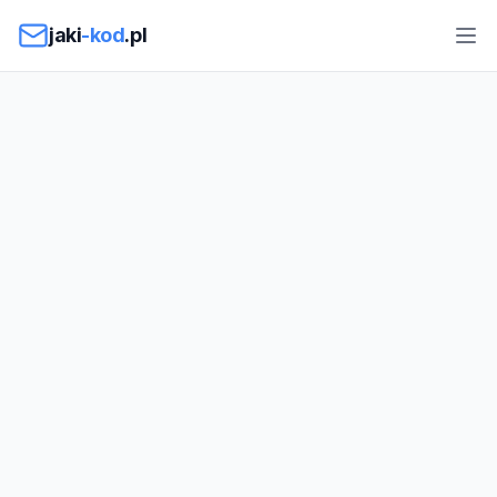
Przejdź do treści
jaki
-kod
.pl