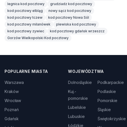
legnica kod pocztowy
grudziadz kod pocztowy
kod pocztowy elbląg
nowy sącz kod pocztowy
kod pocztowy tczew
kod pocztowy Nowa Sól
kod pocztowy milanówek
plewiska kod pocztowy
kod pocztowy zywiec
kod pocztowy gdańsk wrzeszcz
Gorzów Wielkopolski Kod pocztowy
POPULARNE MIASTA
WOJEWÓDZTWA
Warszawa
Dolnośląskie
Podkarpackie
Kraków
Kuj.-
Podlaskie
pomorskie
Wrocław
Pomorskie
Lubelskie
Poznań
Śląskie
Lubuskie
Gdańsk
Świętokrzyskie
Łódzkie