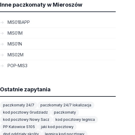
Inne paczkomaty w Mieroszów
MIS01BAPP
MIS01M
MIS01N
MIS02M
POP-MIS3
Ostatnie zapytania
paczkomaty 24/7
paczkomaty 24/7 lokalizacja
kod pocztowy Grudziadz
paczkomaty
kod pocztowy Nowy Sacz
kod pocztowy legnica
PP Katowice S105
jaki kod pocztowy
dpd oddziały skróty
legnica kod pocztowy