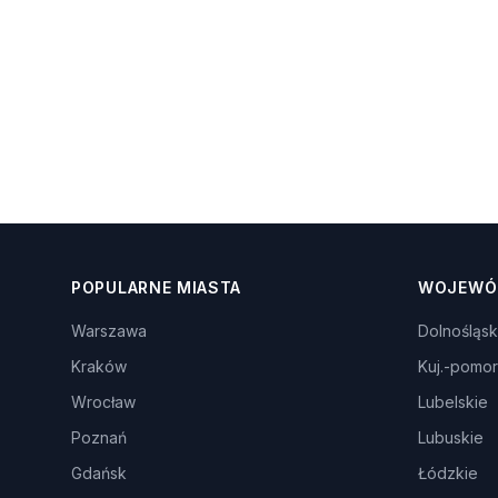
POPULARNE MIASTA
WOJEWÓ
Warszawa
Dolnośląsk
Kraków
Kuj.-pomor
Wrocław
Lubelskie
Poznań
Lubuskie
Gdańsk
Łódzkie