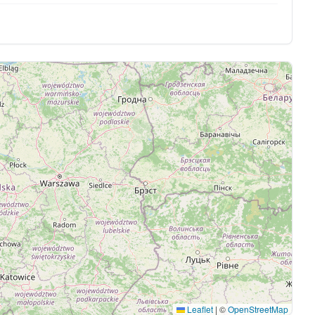
Leaflet
|
©
OpenStreetMap