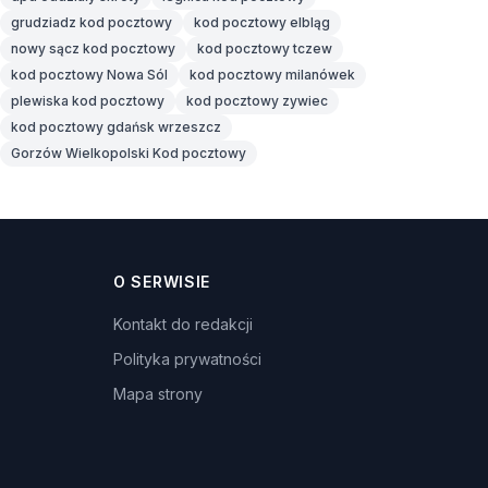
grudziadz kod pocztowy
kod pocztowy elbląg
nowy sącz kod pocztowy
kod pocztowy tczew
kod pocztowy Nowa Sól
kod pocztowy milanówek
plewiska kod pocztowy
kod pocztowy zywiec
kod pocztowy gdańsk wrzeszcz
Gorzów Wielkopolski Kod pocztowy
O SERWISIE
Kontakt do redakcji
Polityka prywatności
Mapa strony