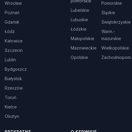
pomorskie
Wrocław
Pomorskie
Lubelskie
Poznań
Śląskie
Lubuskie
Gdańsk
Świętokrzyskie
Łódzkie
Łódź
Warm.-
Małopolskie
mazurskie
Katowice
Mazowieckie
Wielkopolskie
Szczecin
Opolskie
Zachodniopom.
Lublin
Bydgoszcz
Białystok
Rzeszów
Toruń
Kielce
Olsztyn
PRZYDATNE
O SERWISIE