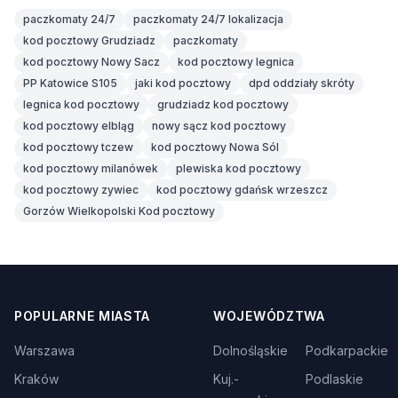
paczkomaty 24/7
paczkomaty 24/7 lokalizacja
kod pocztowy Grudziadz
paczkomaty
kod pocztowy Nowy Sacz
kod pocztowy legnica
PP Katowice S105
jaki kod pocztowy
dpd oddziały skróty
legnica kod pocztowy
grudziadz kod pocztowy
kod pocztowy elbląg
nowy sącz kod pocztowy
kod pocztowy tczew
kod pocztowy Nowa Sól
kod pocztowy milanówek
plewiska kod pocztowy
kod pocztowy zywiec
kod pocztowy gdańsk wrzeszcz
Gorzów Wielkopolski Kod pocztowy
POPULARNE MIASTA
WOJEWÓDZTWA
Warszawa
Dolnośląskie
Podkarpackie
Kraków
Kuj.-
Podlaskie