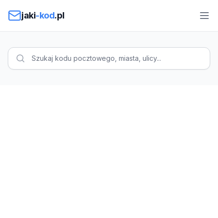
Przejdź do treści
jaki
-kod
.pl