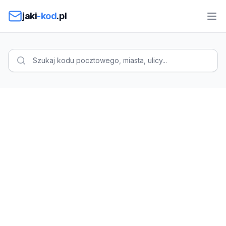
Przejdź do treści
jaki
-kod
.pl