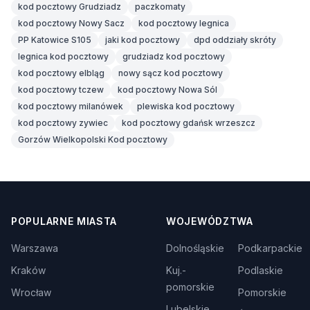
kod pocztowy Grudziadz
paczkomaty
kod pocztowy Nowy Sacz
kod pocztowy legnica
PP Katowice S105
jaki kod pocztowy
dpd oddziały skróty
legnica kod pocztowy
grudziadz kod pocztowy
kod pocztowy elbląg
nowy sącz kod pocztowy
kod pocztowy tczew
kod pocztowy Nowa Sól
kod pocztowy milanówek
plewiska kod pocztowy
kod pocztowy zywiec
kod pocztowy gdańsk wrzeszcz
Gorzów Wielkopolski Kod pocztowy
POPULARNE MIASTA
WOJEWÓDZTWA
Warszawa
Dolnośląskie
Podkarpackie
Kraków
Kuj.-
Podlaskie
pomorskie
Wrocław
Pomorskie
Lubelskie