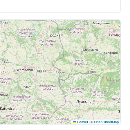
Leaflet
|
©
OpenStreetMap