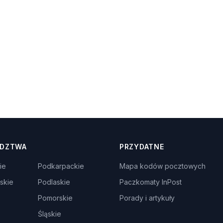
DZTWA
PRZYDATNE
ie
Podkarpackie
Mapa kodów pocztowych
skie
Podlaskie
Paczkomaty InPost
Pomorskie
Porady i artykuły
Śląskie