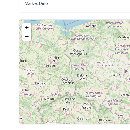
Market Dino
+
−