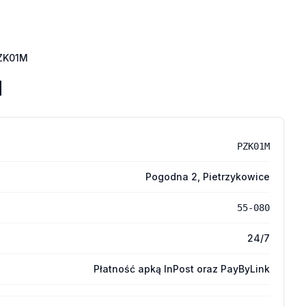
ZK01M
M
PZK01M
Pogodna 2, Pietrzykowice
55-080
24/7
Płatność apką InPost oraz PayByLink