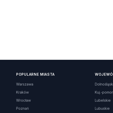
POPULARNE MIASTA
WOJEWÓ
Warszawa
Dolnośląsk
Kraków
Kuj.-pomor
Wrocław
Lubelskie
Poznań
Lubuskie