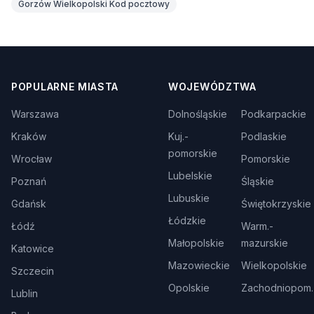
Gorzów Wielkopolski Kod pocztowy
POPULARNE MIASTA
WOJEWÓDZTWA
Warszawa
Dolnośląskie
Podkarpackie
Kraków
Kuj.-
Podlaskie
pomorskie
Wrocław
Pomorskie
Lubelskie
Poznań
Śląskie
Lubuskie
Gdańsk
Świętokrzyskie
Łódzkie
Łódź
Warm.-
Małopolskie
mazurskie
Katowice
Mazowieckie
Wielkopolskie
Szczecin
Opolskie
Zachodniopom.
Lublin