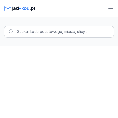
Przejdź do treści
jaki
-kod
.pl