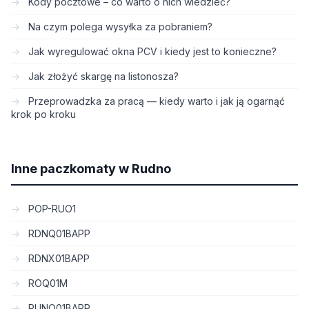
Kody pocztowe – co warto o nich wiedzieć?
Na czym polega wysyłka za pobraniem?
Jak wyregulować okna PCV i kiedy jest to konieczne?
Jak złożyć skargę na listonosza?
Przeprowadzka za pracą — kiedy warto i jak ją ogarnąć
krok po kroku
Inne paczkomaty w Rudno
POP-RUO1
RDNQ01BAPP
RDNX01BAPP
ROQ01M
RUNQ01BAPP