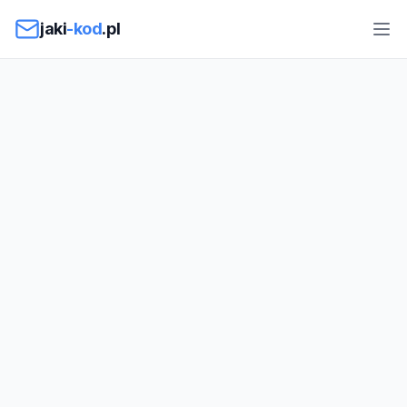
Przejdź do treści
jaki
-kod
.pl