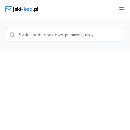
Przejdź do treści
jaki
-kod
.pl