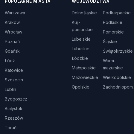
POPULARNE MIASTA
WOJEWÓDZTWA
Warszawa
Dolnośląskie
Podkarpackie
Kraków
Kuj.-
Podlaskie
pomorskie
Wrocław
Pomorskie
Lubelskie
Poznań
Śląskie
Lubuskie
Gdańsk
Świętokrzyskie
Łódzkie
Łódź
Warm.-
Małopolskie
mazurskie
Katowice
Mazowieckie
Wielkopolskie
Szczecin
Opolskie
Zachodniopom.
Lublin
Bydgoszcz
Białystok
Rzeszów
Toruń