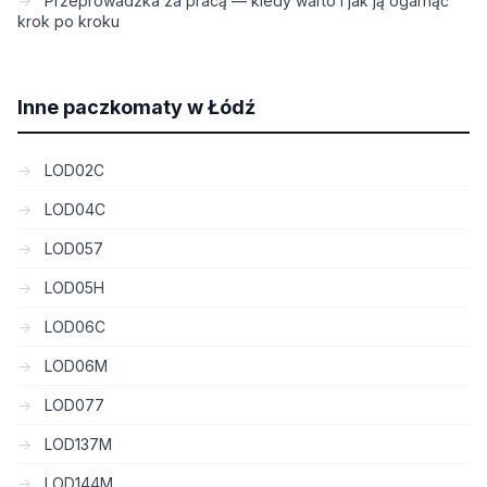
Przeprowadzka za pracą — kiedy warto i jak ją ogarnąć
krok po kroku
Inne paczkomaty w Łódź
LOD02C
LOD04C
LOD057
LOD05H
LOD06C
LOD06M
LOD077
LOD137M
LOD144M