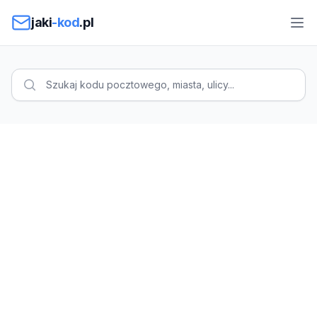
Przejdź do treści
jaki
-kod
.pl