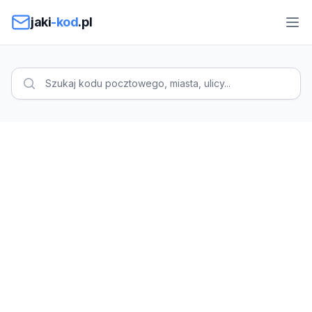
Przejdź do treści
jaki
-kod
.pl