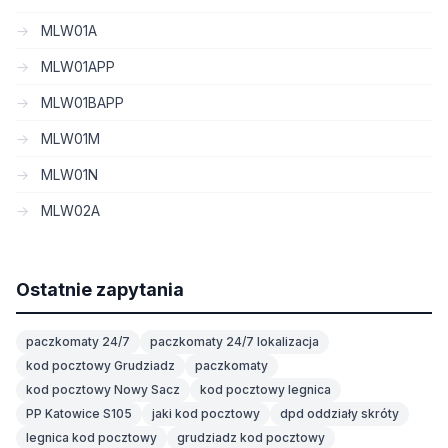
MLW01A
MLW01APP
MLW01BAPP
MLW01M
MLW01N
MLW02A
Ostatnie zapytania
paczkomaty 24/7
paczkomaty 24/7 lokalizacja
kod pocztowy Grudziadz
paczkomaty
kod pocztowy Nowy Sacz
kod pocztowy legnica
PP Katowice S105
jaki kod pocztowy
dpd oddziały skróty
legnica kod pocztowy
grudziadz kod pocztowy