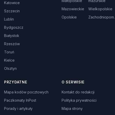
Małopolskie
mazurskie
Katowice
Mazowieckie
Wielkopolskie
Szczecin
Opolskie
Zachodniopom.
Lublin
Bydgoszcz
Białystok
Rzeszów
Toruń
Kielce
Olsztyn
PRZYDATNE
O SERWISIE
Mapa kodów pocztowych
Kontakt do redakcji
Paczkomaty InPost
Polityka prywatności
Porady i artykuły
Mapa strony