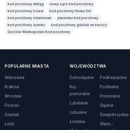
kod pocztowy elbląg
nowy sącz kod pocztowy
kod pocztowy tczew
kod pocztowy Nowa Sól
kod pocztowy milanówek
plewiska kod pocztowy
kod pocztowy zywiec
kod pocztowy gdańsk wrzeszcz
Gorzów Wielkopolski Kod pocztowy
POPULARNE MIASTA
WOJEWÓDZTWA
Warszawa
Dolnośląskie
Podkarpackie
Kraków
Kuj.-
Podlaskie
pomorskie
Wrocław
Pomorskie
Lubelskie
Poznań
Śląskie
Lubuskie
Gdańsk
Świętokrzyskie
Łódzkie
Łódź
Warm.-