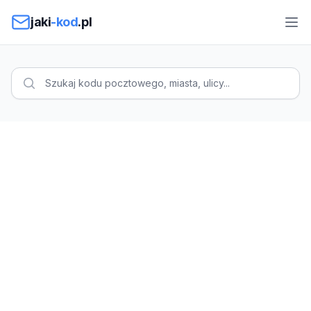
Przejdź do treści
jaki
-kod
.pl