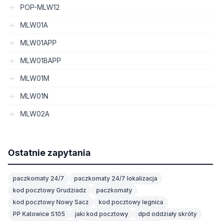
POP-MLW12
MLW01A
MLW01APP
MLW01BAPP
MLW01M
MLW01N
MLW02A
Ostatnie zapytania
paczkomaty 24/7
paczkomaty 24/7 lokalizacja
kod pocztowy Grudziadz
paczkomaty
kod pocztowy Nowy Sacz
kod pocztowy legnica
PP Katowice S105
jaki kod pocztowy
dpd oddziały skróty