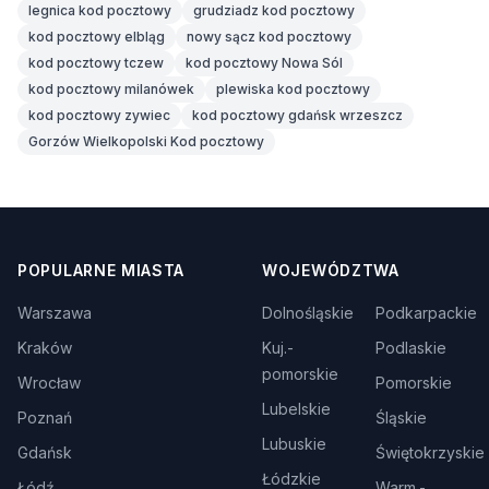
legnica kod pocztowy
grudziadz kod pocztowy
kod pocztowy elbląg
nowy sącz kod pocztowy
kod pocztowy tczew
kod pocztowy Nowa Sól
kod pocztowy milanówek
plewiska kod pocztowy
kod pocztowy zywiec
kod pocztowy gdańsk wrzeszcz
Gorzów Wielkopolski Kod pocztowy
POPULARNE MIASTA
WOJEWÓDZTWA
Warszawa
Dolnośląskie
Podkarpackie
Kraków
Kuj.-
Podlaskie
pomorskie
Wrocław
Pomorskie
Lubelskie
Poznań
Śląskie
Lubuskie
Gdańsk
Świętokrzyskie
Łódzkie
Łódź
Warm.-