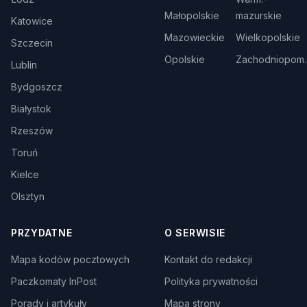
Małopolskie
mazurskie
Katowice
Mazowieckie
Wielkopolskie
Szczecin
Opolskie
Zachodniopom.
Lublin
Bydgoszcz
Białystok
Rzeszów
Toruń
Kielce
Olsztyn
PRZYDATNE
O SERWISIE
Mapa kodów pocztowych
Kontakt do redakcji
Paczkomaty InPost
Polityka prywatności
Porady i artykuły
Mapa strony