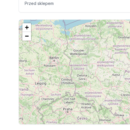
Przed sklepem
+
−