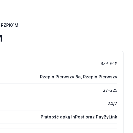
RZPI01M
M
RZPI01M
Rzepin Pierwszy 8a, Rzepin Pierwszy
27-225
24/7
Płatność apką InPost oraz PayByLink