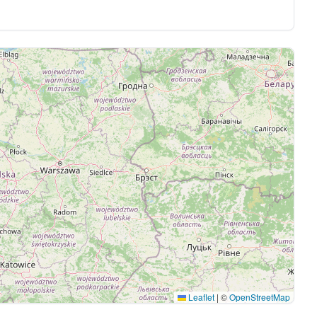
Leaflet
|
©
OpenStreetMap