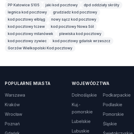
PP Katowice S105
jaki kod pocztowy
dpd oddziały skróty
legnica kod pocztowy
grudziadz kod pocztowy
kod pocztowy elbląg
nowy sącz kod pocztowy
kod pocztowy tczew
kod pocztowy Nowa Sól
kod pocztowy milanówek
plewiska kod pocztowy
kod pocztowy zywiec
kod pocztowy gdańsk wrzeszcz
Gorzów Wielkopolski Kod pocztowy
POPULARNE MIASTA
WOJEWÓDZTWA
Warszawa
Dolnośląskie
Podkarpackie
Kraków
Kuj.-
Podlaskie
pomorskie
Wrocław
Pomorskie
Lubelskie
Poznań
Śląskie
Lubuskie
Gdańsk
Świętokrzyskie