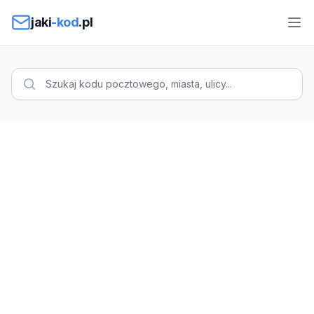
Przejdź do treści
jaki
-kod
.pl