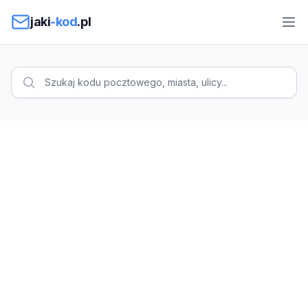
Przejdź do treści
jaki
-kod
.pl