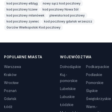
kod pocztowy elbląg
nowy sącz kod pocztowy
kod pocztowy tczew
kod pocztowy Nowa Sól
kod pocztowy milanówek
plewiska kod pocztowy
kod pocztowy zywiec
kod pocztowy gdańsk wrzeszcz
Gorzów Wielkopolski Kod pocztowy
POPULARNE MIASTA
WOJEWÓDZTWA
Warszawa
Dolnośląskie
Podkarpackie
Kraków
Kuj.-
Podlaskie
pomorskie
Wrocław
Pomorskie
Lubelskie
Poznań
Śląskie
Lubuskie
Gdańsk
Świętokrzyskie
Łódzkie
Łódź
Warm.-