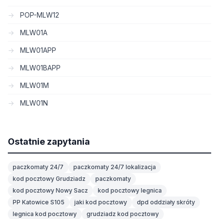
POP-MLW12
MLW01A
MLW01APP
MLW01BAPP
MLW01M
MLW01N
Ostatnie zapytania
paczkomaty 24/7
paczkomaty 24/7 lokalizacja
kod pocztowy Grudziadz
paczkomaty
kod pocztowy Nowy Sacz
kod pocztowy legnica
PP Katowice S105
jaki kod pocztowy
dpd oddziały skróty
legnica kod pocztowy
grudziadz kod pocztowy