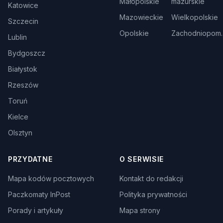
Małopolskie
mazurskie
Katowice
Mazowieckie
Wielkopolskie
Szczecin
Opolskie
Zachodniopom.
Lublin
Bydgoszcz
Białystok
Rzeszów
Toruń
Kielce
Olsztyn
PRZYDATNE
O SERWISIE
Mapa kodów pocztowych
Kontakt do redakcji
Paczkomaty InPost
Polityka prywatności
Porady i artykuły
Mapa strony